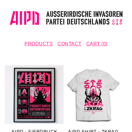
PRODUCTS
CONTACT
CART (
0
)
F
E
A
T
U
R
E
AIPD - SIEBDRUCK
AIPD SHIRT - ZKRAG