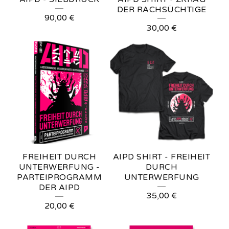
D
DER RACHSÜCHTIGE
90,00
€
P
30,00
€
R
O
D
U
C
T
S
FREIHEIT DURCH
AIPD SHIRT - FREIHEIT
UNTERWERFUNG -
DURCH
PARTEIPROGRAMM
UNTERWERFUNG
DER AIPD
35,00
€
20,00
€