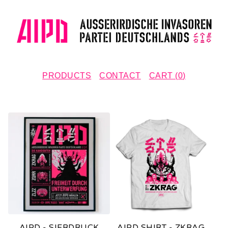
PRODUCTS
CONTACT
CART (
0
)
P
R
O
D
U
C
T
AIPD - SIEBDRUCK
AIPD SHIRT - ZKRAG